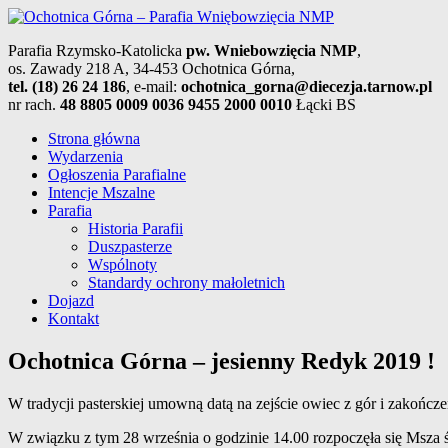
Parafia Rzymsko-Katolicka
pw. Wniebowzięcia NMP
,
os. Zawady 218 A, 34-453 Ochotnica Górna,
tel. (18) 26 24 186
, e-mail:
ochotnica_gorna@diecezja.tarnow.pl
nr rach.
48 8805 0009 0036 9455 2000 0010
Łącki BS
Strona główna
Wydarzenia
Ogłoszenia Parafialne
Intencje Mszalne
Parafia
Historia Parafii
Duszpasterze
Wspólnoty
Standardy ochrony małoletnich
Dojazd
Kontakt
Ochotnica Górna – jesienny Redyk 2019 !
W tradycji pasterskiej umowną datą na zejście owiec z gór i zakończ
W związku z tym 28 września o godzinie 14.00 rozpoczęła się Msza ś