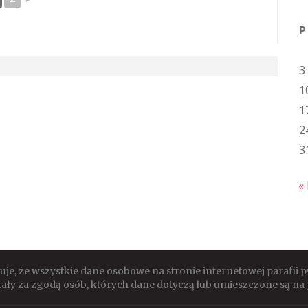
P
3
1
1
2
3
« 
e, że wszystkie dane osobowe na stronie internetowej parafii
ały za zgodą osób, których dane dotyczą lub umieszczone są na 