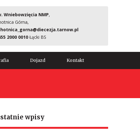
. Wniebowzięcia NMP
,
hotnica Górna,
hotnica_gorna@diecezja.tarnow.pl
455 2000 0010
Łącki BS
afia
Dojazd
Kontakt
statnie wpisy