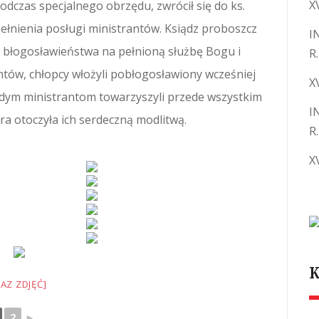
X
odczas specjalnego obrzędu, zwrócił się do ks.
łnienia posługi ministrantów. Ksiądz proboszcz
I
ł błogosławieństwa na pełnioną służbę Bogu i
R.
ntów, chłopcy włożyli pobłogosławiony wcześniej
X
odym ministrantom towarzyszyli przede wszystkim
I
óra otoczyła ich serdeczną modlitwą.
R.
X
K
AZ ZDJĘĆ]
2
►