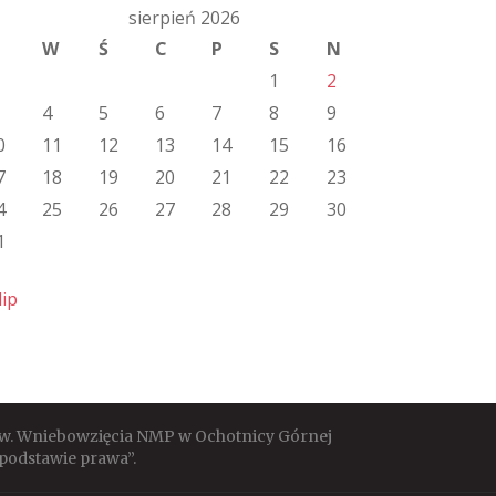
sierpień 2026
W
Ś
C
P
S
N
1
2
4
5
6
7
8
9
0
11
12
13
14
15
16
7
18
19
20
21
22
23
4
25
26
27
28
29
30
1
lip
 pw. Wniebowzięcia NMP w Ochotnicy Górnej
podstawie prawa”.