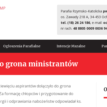
Parafia Rzymsko-Katolicka
pw
os. Zawady 218 A, 34-453 Oc
tel. (18) 26 24 186
, e-mail:
oc
nr rach.
48 8805 0009 0036 9
Ogłoszenia Parafialne
Intencje Mszalne
Par
do grona ministrantów
dziewięciu aspirantów dołączyło do grona
O
 Za formację chłopców i przygotowanie do
urgii i odprawiania nabożeństw odpowiadał ks.