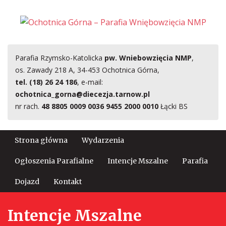
Parafia Rzymsko-Katolicka
pw. Wniebowzięcia NMP
,
os. Zawady 218 A, 34-453 Ochotnica Górna,
tel. (18) 26 24 186
, e-mail:
ochotnica_gorna@diecezja.tarnow.pl
nr rach.
48 8805 0009 0036 9455 2000 0010
Łącki BS
Strona główna
Wydarzenia
Ogłoszenia Parafialne
Intencje Mszalne
Parafia
Dojazd
Kontakt
Intencje Mszalne