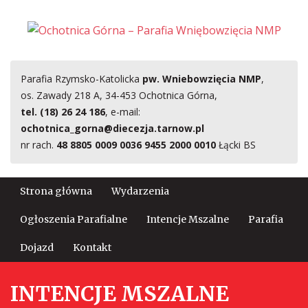
Parafia Rzymsko-Katolicka
pw. Wniebowzięcia NMP
,
os. Zawady 218 A, 34-453 Ochotnica Górna,
tel. (18) 26 24 186
, e-mail:
ochotnica_gorna@diecezja.tarnow.pl
nr rach.
48 8805 0009 0036 9455 2000 0010
Łącki BS
Strona główna
Wydarzenia
Ogłoszenia Parafialne
Intencje Mszalne
Parafia
Dojazd
Kontakt
INTENCJE MSZALNE