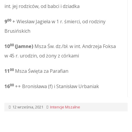
int. jej rodziców, od babci i dziadka
00
9
+ Wiesław Jagieła w 1 r. śmierci, od rodziny
Brusińskich
00
10
(Jamne)
Msza Św. dz./bł. w int. Andrzeja Foksa
w 45 r. urodzin, od żony z córkami
00
11
Msza Święta za Parafian
00
16
++ Bronisława (f) i Stanisław Urbaniak
12 września, 2021
Intencje Mszalne