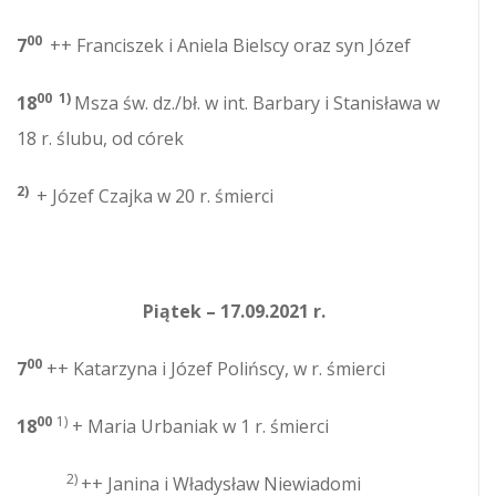
00
7
++ Franciszek i Aniela Bielscy oraz syn Józef
00 1)
18
Msza św. dz./bł. w int. Barbary i Stanisława w
18 r. ślubu, od córek
2)
+ Józef Czajka w 20 r. śmierci
Piątek – 17.09.2021 r.
00
7
++ Katarzyna i Józef Polińscy, w r. śmierci
00
1)
18
+ Maria Urbaniak w 1 r. śmierci
2)
++ Janina i Władysław Niewiadomi