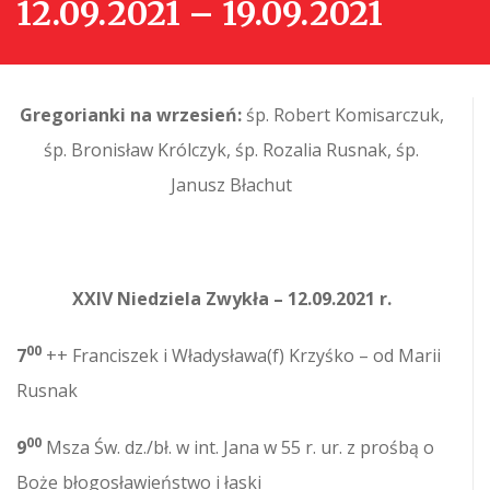
12.09.2021 – 19.09.2021
Gregorianki na wrzesień:
śp. Robert Komisarczuk,
śp. Bronisław Królczyk, śp. Rozalia Rusnak, śp.
Janusz Błachut
XXIV Niedziela Zwykła – 12.09.2021 r.
00
7
++ Franciszek i Władysława(f) Krzyśko – od Marii
Rusnak
00
9
Msza Św. dz./bł. w int. Jana w 55 r. ur. z prośbą o
Boże błogosławieństwo i łaski