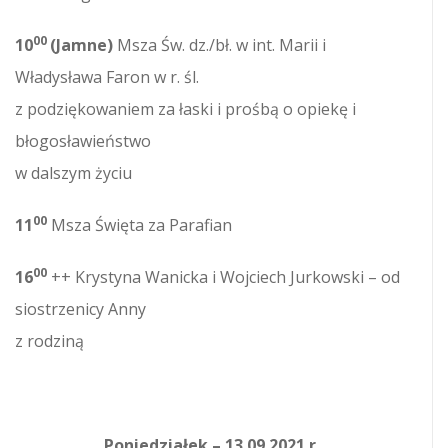
00
10
(Jamne)
Msza Św. dz./bł. w int. Marii i
Władysława Faron w r. śl.
z podziękowaniem za łaski i prośbą o opiekę i
błogosławieństwo
w dalszym życiu
00
11
Msza Święta za Parafian
00
16
++ Krystyna Wanicka i Wojciech Jurkowski – od
siostrzenicy Anny
z rodziną
Poniedziałek – 13.09.2021 r.