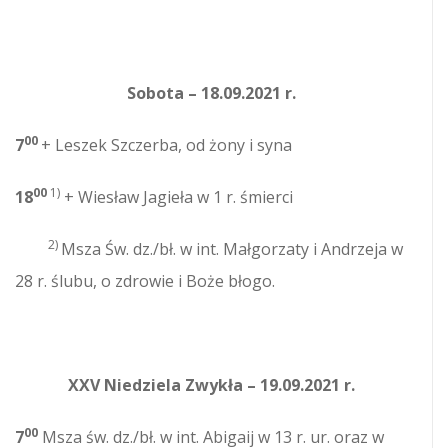
Sobota – 18.09.2021 r.
00
7
+ Leszek Szczerba, od żony i syna
00
1)
18
+ Wiesław Jagieła w 1 r. śmierci
2)
Msza Św. dz./bł. w int. Małgorzaty i Andrzeja w
28 r. ślubu, o zdrowie i Boże błogo.
XXV Niedziela Zwykła – 19.09.2021 r.
00
7
Msza św. dz./bł. w int. Abigaij w 13 r. ur. oraz w