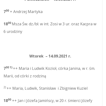
00
7
+ Andrzej Martyka
00
18
Msza Św. dz./bł. w int. Zosi w 3 ur. oraz Kacpra w
6 urodziny
Wtorek – 14.09.2021 r.
00 1)
7
++ Maria i Ludwik Kozioł, córka Janina, w r. śm.
Marii, od córki z rodziną
2)
++ Maria, Ludwik, Stanisław i Zbigniew Kuziel
00
18
++ Jan i Józefa Jamińscy, w 20 r. śmierci Józefy