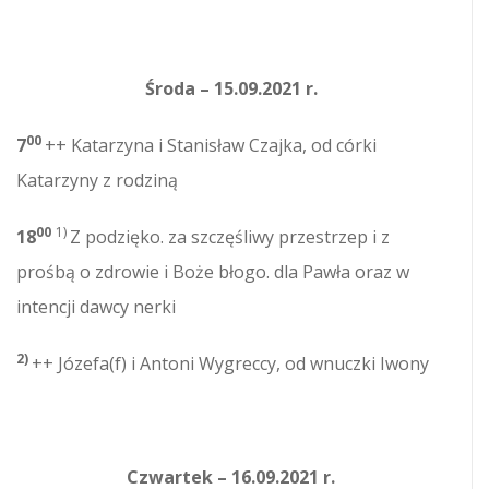
Środa – 15.09.2021 r.
00
7
++ Katarzyna i Stanisław Czajka, od córki
Katarzyny z rodziną
00
1)
18
Z podzięko. za szczęśliwy przestrzep i z
prośbą o zdrowie i Boże błogo. dla Pawła oraz w
intencji dawcy nerki
2)
++ Józefa(f) i Antoni Wygreccy, od wnuczki Iwony
Czwartek – 16.09.2021 r.