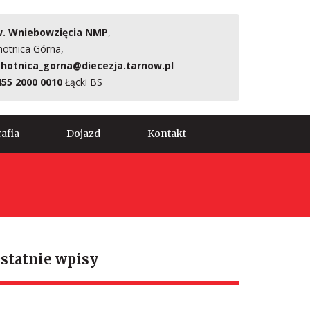
. Wniebowzięcia NMP
,
hotnica Górna,
hotnica_gorna@diecezja.tarnow.pl
455 2000 0010
Łącki BS
afia
Dojazd
Kontakt
statnie wpisy