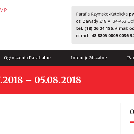
Parafia Rzymsko-Katolicka
pw
os. Zawady 218 A, 34-453 Oc
tel. (18) 26 24 186
, e-mail:
oc
nr rach.
48 8805 0009 0036 9
Ogłoszenia Parafialne
Intencje Mszalne
Par
.2018 – 05.08.2018
O