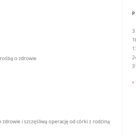
P
3
1
1
2
 prośbą o zdrowie
3
« 
 zdrowie i szczęśliwą operację od córki z rodziną