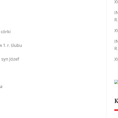
X
I
R.
X
 córki
I
 1. r. ślubu
R.
 syn Józef
X
na
K