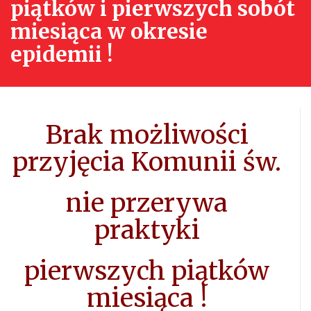
piątków i pierwszych sobót
miesiąca w okresie
epidemii !
Brak możliwości
przyjęcia Komunii św.
nie przerywa
praktyki
pierwszych piątków
miesiąca !