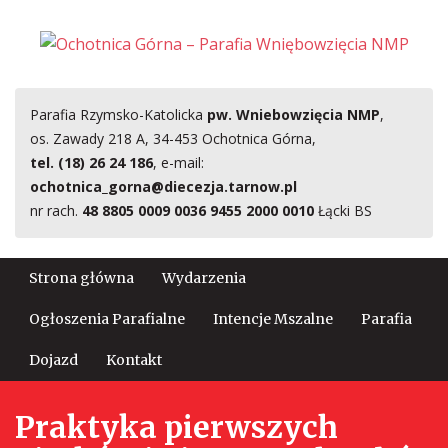
Parafia Rzymsko-Katolicka
pw. Wniebowzięcia NMP
,
os. Zawady 218 A, 34-453 Ochotnica Górna,
tel. (18) 26 24 186
, e-mail:
ochotnica_gorna@diecezja.tarnow.pl
nr rach.
48 8805 0009 0036 9455 2000 0010
Łącki BS
Strona główna
Wydarzenia
Ogłoszenia Parafialne
Intencje Mszalne
Parafia
Dojazd
Kontakt
Praktyka pierwszych