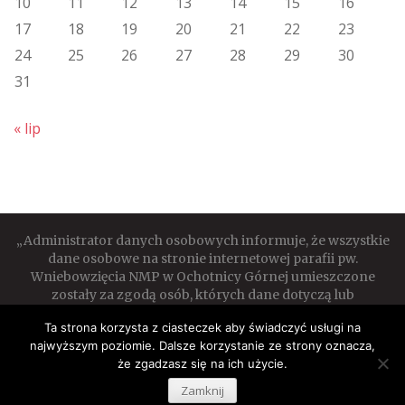
10
11
12
13
14
15
16
17
18
19
20
21
22
23
24
25
26
27
28
29
30
31
« lip
„Administrator danych osobowych informuje, że wszystkie
dane osobowe na stronie internetowej parafii pw.
Wniebowzięcia NMP w Ochotnicy Górnej umieszczone
zostały za zgodą osób, których dane dotyczą lub
umieszczone są na podstawie prawa”.
Ta strona korzysta z ciasteczek aby świadczyć usługi na
najwyższym poziomie. Dalsze korzystanie ze strony oznacza,
że zgadzasz się na ich użycie.
Copyright © 2026
Parafia Ochotnica Górna
Zamknij
Realizacja oraz opieka nad stroną:
Net-factory