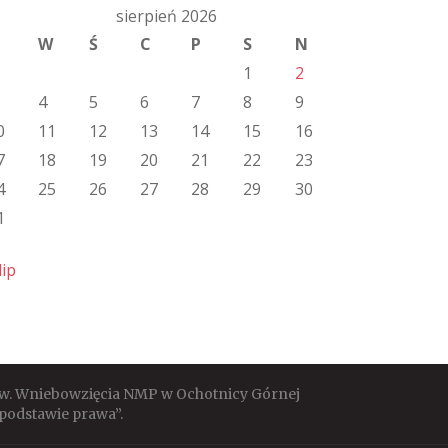
sierpień 2026
W
Ś
C
P
S
N
1
2
4
5
6
7
8
9
0
11
12
13
14
15
16
7
18
19
20
21
22
23
4
25
26
27
28
29
30
1
lip
 pw. Wniebowzięcia NMP w Ochotnicy Górnej
podstawie prawa”.