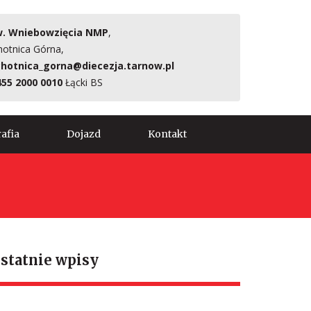
. Wniebowzięcia NMP
,
hotnica Górna,
hotnica_gorna@diecezja.tarnow.pl
455 2000 0010
Łącki BS
afia
Dojazd
Kontakt
statnie wpisy