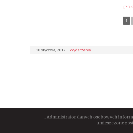
[POK
1
10 stycznia, 2017
Wydarzenia
„Administrator danych osobowych informuj
umieszczone zost