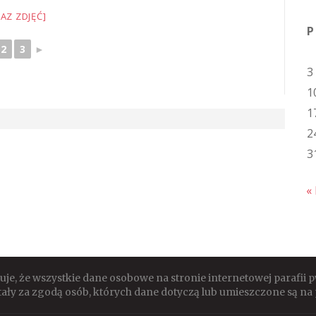
AZ ZDJĘĆ]
P
2
3
►
3
1
1
2
3
« 
e, że wszystkie dane osobowe na stronie internetowej parafii
ały za zgodą osób, których dane dotyczą lub umieszczone są na 