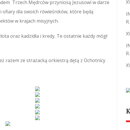
X
kładem Trzech Mędrców przyniosą Jezusowi w darze
i ofiary dla swoich rówieśników, które będą
I
ektów w krajach misyjnych.
R.
X
łota oraz kadzidła i kredy. Te ostatnie każdy mógł
I
R.
eż razem ze strażacką orkiestrą dętą z Ochotnicy
X
K