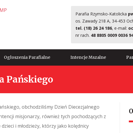
Parafia Rzymsko-Katolicka
pw
os. Zawady 218 A, 34-453 Oc
tel. (18) 26 24 186
, e-mail:
oc
nr rach.
48 8805 0009 0036 9
Ogłoszenia Parafialne
Intencje Mszalne
Par
a Pańskiego
Pańskiego, obchodziliśmy Dzień Diecezjalnego
O
intencji misjonarzy, również tych pochodzących z
 dzieci i młodzieży, którzy jako kolędnicy