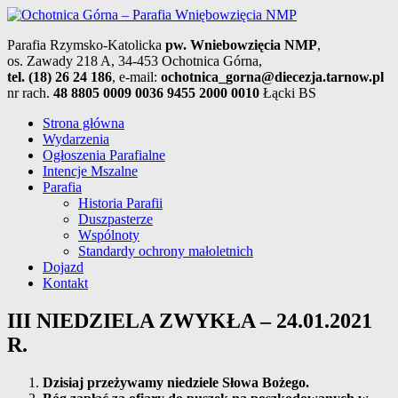
Parafia Rzymsko-Katolicka
pw. Wniebowzięcia NMP
,
os. Zawady 218 A, 34-453 Ochotnica Górna,
tel. (18) 26 24 186
, e-mail:
ochotnica_gorna@diecezja.tarnow.pl
nr rach.
48 8805 0009 0036 9455 2000 0010
Łącki BS
Strona główna
Wydarzenia
Ogłoszenia Parafialne
Intencje Mszalne
Parafia
Historia Parafii
Duszpasterze
Wspólnoty
Standardy ochrony małoletnich
Dojazd
Kontakt
III NIEDZIELA ZWYKŁA – 24.01.2021
R.
Dzisiaj przeżywamy niedziele Słowa Bożego.