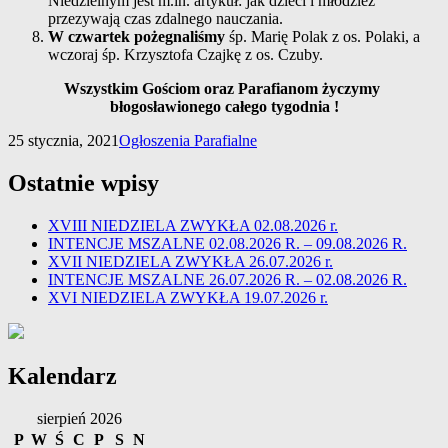
Niedzielnym jest m.in. artykuł: jak dzieci i młodzież
przezywają czas zdalnego nauczania.
W czwartek pożegnaliśmy
śp. Marię Polak z os. Polaki, a
wczoraj śp. Krzysztofa Czajkę z os. Czuby.
Wszystkim Gościom oraz Parafianom życzymy
błogosławionego całego tygodnia !
25 stycznia, 2021
Ogłoszenia Parafialne
Ostatnie wpisy
XVIII NIEDZIELA ZWYKŁA 02.08.2026 r.
INTENCJE MSZALNE 02.08.2026 R. – 09.08.2026 R.
XVII NIEDZIELA ZWYKŁA 26.07.2026 r.
INTENCJE MSZALNE 26.07.2026 R. – 02.08.2026 R.
XVI NIEDZIELA ZWYKŁA 19.07.2026 r.
Kalendarz
sierpień 2026
P
W
Ś
C
P
S
N