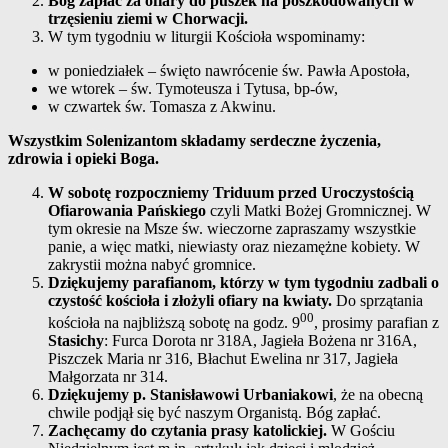
Bóg zapłać za ofiary do puszek na poszkodowanych w
trzęsieniu ziemi w Chorwacji.
W tym tygodniu w liturgii Kościoła wspominamy:
w poniedziałek – święto nawrócenie św. Pawła Apostoła,
we wtorek – św. Tymoteusza i Tytusa, bp-ów,
w czwartek św. Tomasza z Akwinu.
Wszystkim Solenizantom składamy serdeczne życzenia,
zdrowia i opieki Boga.
W sobotę rozpoczniemy Triduum przed Uroczystością
Ofiarowania Pańskiego
czyli Matki Bożej Gromnicznej. W
tym okresie na Msze św. wieczorne zapraszamy wszystkie
panie, a więc matki, niewiasty oraz niezamężne kobiety. W
zakrystii można nabyć gromnice.
Dziękujemy parafianom, którzy w tym tygodniu zadbali o
czystość kościoła i złożyli ofiary na kwiaty.
Do sprzątania
00
kościoła na najbliższą sobotę na godz. 9
, prosimy parafian z
Stasichy
: Furca Dorota nr 318A, Jagieła Bożena nr 316A,
Piszczek Maria nr 316, Błachut Ewelina nr 317, Jagieła
Małgorzata nr 314.
Dziękujemy p. Stanisławowi Urbaniakowi
, że na obecną
chwile podjął się być naszym Organistą. Bóg zapłać.
Zachęcamy do czytania prasy katolickiej.
W Gościu