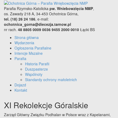
Parafia Rzymsko-Katolicka
pw. Wniebowzięcia NMP
,
os. Zawady 218 A, 34-453 Ochotnica Górna,
tel. (18) 26 24 186
, e-mail:
ochotnica_gorna@diecezja.tarnow.pl
nr rach.
48 8805 0009 0036 9455 2000 0010
Łącki BS
Strona główna
Wydarzenia
Ogłoszenia Parafialne
Intencje Mszalne
Parafia
Historia Parafii
Duszpasterze
Wspólnoty
Standardy ochrony małoletnich
Dojazd
Kontakt
XI Rekolekcje Góralskie
Zarząd Główny Związku Podhalan w Polsce wraz z Kapelanami,