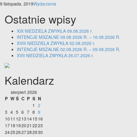
9 listopada, 2019
Wydarzenia
Ostatnie wpisy
XIX NIEDZIELA ZWYKŁA 09.08.2026 r.
INTENCJE MSZALNE 09.08.2026 R. – 16.08.2026 R.
XVIII NIEDZIELA ZWYKŁA 02.08.2026 r.
INTENCJE MSZALNE 02.08.2026 R. – 09.08.2026 R.
XVII NIEDZIELA ZWYKŁA 26.07.2026 r.
Kalendarz
sierpień 2026
P
W
Ś
C
P
S
N
1
2
3
4
5
6
7
8
9
10
11
12
13
14
15
16
17
18
19
20
21
22
23
24
25
26
27
28
29
30